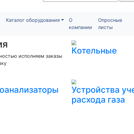
Каталог оборудования
О
Опросные
компании
листы
ия
Котельные
нностью исполняем заказы
вку
зоанализаторы
Устройства уч
расхода газа