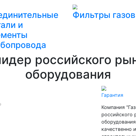
единительные
Фильтры газо
али и
ементы
убопровода
лидер российского рын
оборудования
Гарантия
Компания "Га
российского 
оборудования
качественно 