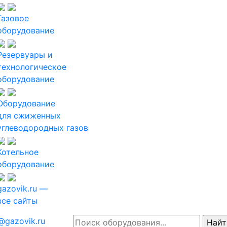
Газовое
оборудование
Резервуары и
технологическое
оборудование
Оборудование
для сжиженных
углеводородных газов
Котельное
оборудование
gazovik.ru —
все сайты
@gazovik.ru