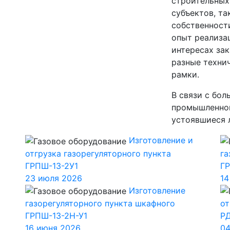
строительных
субъектов, т
собственност
опыт реализа
интересах за
разные техни
рамки.
В связи с бо
промышленног
устоявшиеся 
Изготовление и
отгрузка газорегуляторного пункта
га
ГРПШ-13-2У1
ГР
23 июля 2026
14
Изготовление
газорегуляторного пункта шкафного
от
ГРПШ-13-2Н-У1
РД
16 июня 2026
04